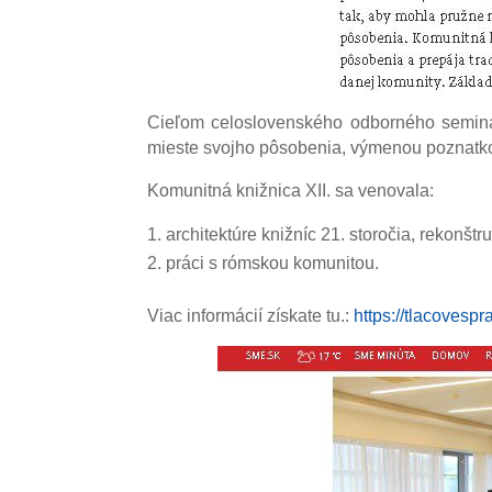
Cieľom celoslovenského odborného seminára
mieste svojho pôsobenia, výmenou poznatko
Komunitná knižnica XII. sa venovala:
architektúre knižníc 21. storočia, rekonšt
práci s rómskou komunitou.
Viac informácií získate tu.:
https://tlacovesp