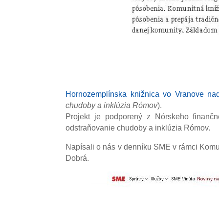
Hornozemplínska knižnica vo Vranove na
chudoby a inklúzia Rómov
).
Projekt je podporený z Nórskeho finančn
odstraňovanie chudoby a inklúzia Rómov.
Napísali o nás v denníku SME v rámci Komun
Dobrá.