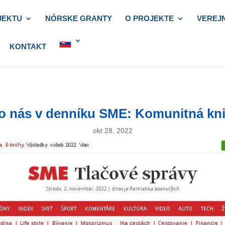
JEKTU
NÓRSKE GRANTY
O PROJEKTE
VEREJ
KONTAKT
 o nás v denníku SME: Komunitná kniž
okt 28, 2022