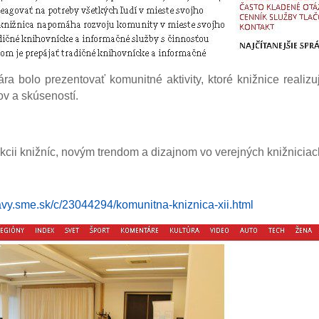
 bolo prezentovať komunitné aktivity, ktoré knižnice realiz
v a skúseností.
rukcii knižníc, novým trendom a dizajnom vo verejných knižniciac
ravy.sme.sk/c/23044294/komunitna-kniznica-xii.html