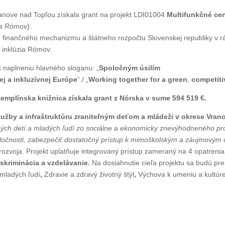
anove nad Topľou získala grant na projekt LDI01004
Multifunkčné ce
ia Rómov
).
o finančného mechanizmu a štátneho rozpočtu Slovenskej republiky v 
 inklúzia Rómov.
 k naplneniu hlavného sloganu: „
Spoločným úsilím
j a inkluzívnej Európe
“./ „
Working together for a green
,
competiti
mplínska knižnica získala grant z Nórska v sume 594 519 €.
užby a infraštruktúru zraniteľným deťom a mládeži
v okrese Vran
ľných detí a mladých ľudí zo sociálne a ekonomicky znevýhodneného pr
oločnosti, zabezpečiť dostatočný prístup k mimoškolským a záujmovým 
rozvoja. Projekt uplatňuje integrovaný prístup zameraný na 4 opatreni
iskriminácia
a
vzdelávanie
.
Na dosiahnutie cieľa projektu sa budú pre 
 mladých ľudí
,
Zdravie a zdravý životný štýl
,
Výchova k umeniu a kultúr