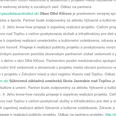
artnerstvo rozšíri vedomosti a skúsenosti z projektu medzi neziskové o
 webovej stránky a sociálnych sietí. Odkaz na partnera
yavzdelavaciinstitut.sk/
.
Obec Dlhé Klčovo
je predmetom verejnej spr
školstve a športe. Partner bude zodpovedný za aktivitu Výtvarné a kultúr
, 2, 3. Jeho know-how prispeje k úspešnej realizácii projektu. Cieľom proj
ov nad Topľou s cieľom poskytovania služieb a infraštruktúry pre deti
e k úspešnej realizácii umeleckého a kultúrneho vzdelávania, zdravia a
om hovoriť. Prispeje k realizácii publicity projektu a poskytovaniu novýc
nórskym partnerom pomôže slovenským partnerom získať vedomosti o p
e s deťmi v obci Dlhé Klčovo. Partnerstvo posilní medzinárodnú spolupr
ožní šíriť vedomosti a skúsenosti z projektu medzi obcami pomocou we
 z projektu v Združení miest a obcí regiónu Vranov nad Topľou. Odkaz
vo.sk/
.
Súkromná základná umelecká škola Jastrabie nad Topľou
je
 v kultúre a umení. Partner bude zodpovedný za aktivitu Výtvarné a kult
1, 2, 4. Jeho know-how navyše prispeje k úspešnej realizácii projektu. Cieľ
ov nad Topľou s cieľom poskytovať služby a infraštruktúru pre deti a 
 úspešnej realizácii aktivít Výtvarné a kultúrne vzdelávanie, Zdravie a 
speje k realizácii publicity projektu. Odkaz na partnera projektu:
http://