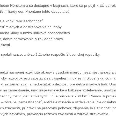
lučne Nórskom a sú dostupné v krajinách, ktoré sa pripojili k EÚ po r
 miliardy eur. Prioritami tohto obdobia sú:
ie a konkurencieschopnosť
nosť mladých a odstraňovanie chudoby
 zmena klímy a nízko uhlíkové hospodárstvo
ť, dobré spravovanie a základné práva
itosti.
 spolufinancované zo štátneho rozpočtu Slovenskej republiky.
medzi najmenej rozvinuté okresy s vysokou mierou nezamestnanosti 
ický rozvoj okresu zaostáva za vyspelejšími okresmi Slovenska, čo má
kt sa zameriava na nedostatok príležitostí pre deti a mladých ľudí. Um
adky na zamestnanie, umožňuje umelecké a kultúrne vzdelávanie, umožňu
obný rozvoj detí a mladých ľudí a prispieva k inklúzii Rómov. V projek
– zdravie, zamestnanosť, antidiskriminácia a vzdelávanie. Na dosiahnuti
h zručností, prípravu na pracovný pohovor, zlepšenie IKT zručností pot
kých návykoch, prevenciu rôznych závislostí a zdravé stravovanie.