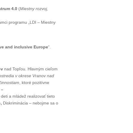
ntrum 4.0
(
Miestny rozvoj,
rámci programu „LDI – Miestny
ve and inclusive Europe
“.
o
v
nad Topľou. Hlavným cieľom
ostredia v okrese Vranov nad
činnostiam
, ktoré pozitívne
a
–
deti a mládež realizovať tieto
e
,
Diskriminácia – nebojme sa o