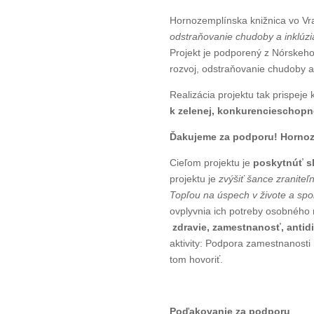
Hornozemplínska knižnica vo Vr
odstraňovanie chudoby a inklúz
Projekt je podporený z Nórskeh
rozvoj, odstraňovanie chudoby a
Realizácia projektu tak prispeje
k zelenej, konkurencieschopne
Ďakujeme za podporu! Hornoze
Cieľom projektu je
poskytnúť sl
projektu je
zvýšiť šance zranite
Topľou na úspech v živote a sp
ovplyvnia ich potreby osobného 
zdravie
,
zamestnanosť
,
antid
aktivity: Podpora zamestnanosti
tom hovoriť.
Poďakovanie za podporu