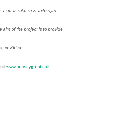
 a infraštruktúru zraniteľným
aim of the project is to provide
, navštívte
isit
www.norwaygrants.sk
.