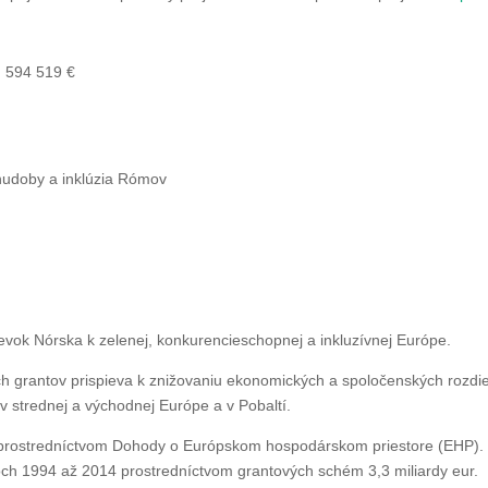
:
594 519 €
chudoby a inklúzia Rómov
evok Nórska k zelenej, konkurencieschopnej a inkluzívnej Európe.
h grantov prispieva k znižovaniu ekonomických a spoločenských rozdie
 v strednej a východnej Európe a v Pobaltí.
prostredníctvom Dohody o Európskom hospodárskom priestore (EHP). 
och 1994 až 2014 prostredníctvom grantových schém 3,3 miliardy eur.