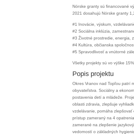
Nórske granty sú financované vý
2021 dosahujú Nórske granty 1,25
#1 Inovácie, výskum, vzdelávan
#2 Sociálna inklúzia, zamestna
#3 Životné prostredie, energia,
#4 Kultúra, občianska spoločnos
#5 Spravodlivosť a vnútorné zálež
Všetky projekty sú vo výške 15%
Popis projektu
Okres Vranov nad Topľou patrí 
obyvateľstva. Sociálny a ekonom
postavenia detí a mládeže. Proje
oblasti zdravia, zlepšuje vyhli
vzdelávanie, pomáha zlepšovať os
prístup zameraný na 4 opatrenia 
zamerané na zlepšenie jazykovýc
vedomostí o základných hygienic