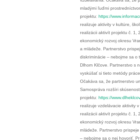
vzdelávania. Očakáva sa, že p
mladými ľuďmi prostredníctvom
projektu:
https://www.informacn
realizuje aktivity v kultúre, 
realizácii aktivít projektu č. 1
ekonomický rozvoj okresu Vran
a mládeže. Partnerstvo prispej
diskriminácie – nebojme sa o t
Dlhom Klčove. Partnerstvo s 
vyskúšať si tieto metódy prác
Očakáva sa, že partnerstvo um
Samospráva rozšíri skúsenosti
projektu:
https://www.dlheklco
realizuje vzdelávacie aktivity
realizácii aktivít projektu č. 
ekonomický rozvoj okresu Vran
mládeže. Partnerstvo prispeje k
– nebojme sa o nej hovoriť. Pri