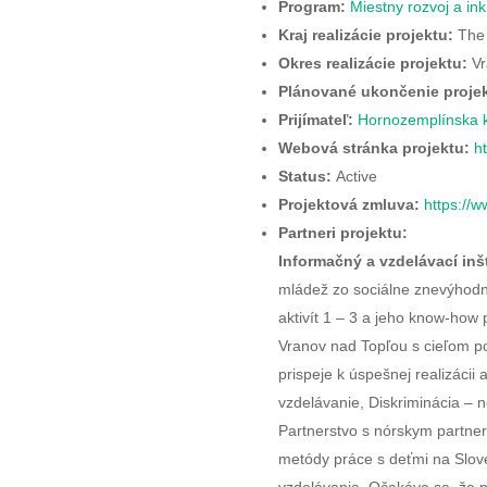
Program:
Miestny rozvoj a ink
Kraj realizácie projektu:
The 
Okres realizácie projektu:
Vr
Plánované ukončenie projek
Prijímateľ:
Hornozemplínska k
Webová stránka projektu:
h
Status:
Active
Projektová zmluva:
https://
Partneri projektu:
Informačný a vzdelávací inš
mládež zo sociálne znevýhodne
aktivít 1 – 3 a jeho know-how 
Vranov nad Topľou s cieľom po
prispeje k úspešnej realizácii
vzdelávanie, Diskriminácia – n
Partnerstvo s nórskym partne
metódy práce s deťmi na Slove