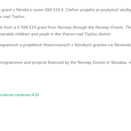
 grant z Nórska v sume 594 519 €. Cieľom projektu je poskytnúť služby
v nad Topľou.
its from a € 594,519 grant from Norway through the Norway Grants. The 
lnerable children and youth in the Vranov nad Topľou district.
rogramoch a projektoch financovaných z Nórskych grantov na Slovensku
programmes and projects financed by the Norway Grants in Slovakia, v
funkcne-centrum-4.0/