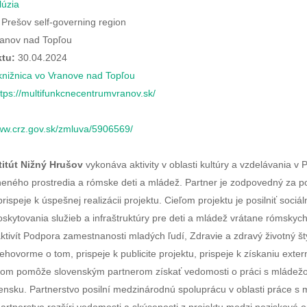
lúzia
Prešov self-governing region
anov nad Topľou
tu:
30.04.2024
nižnica vo Vranove nad Topľou
ttps://multifunkcnecentrumvranov.sk/
www.crz.gov.sk/zmluva/5906569/
titút Nižný Hrušov
vykonáva aktivity v oblasti kultúry a vzdelávania v 
ného prostredia a rómske deti a mládež. Partner je zodpovedný za pom
prispeje k úspešnej realizácii projektu. Cieľom projektu je posilniť soci
skytovania služieb a infraštruktúry pre deti a mládež vrátane rómskych
 aktivít Podpora zamestnanosti mladých ľudí, Zdravie a zdravý životný š
ehovorme o tom, prispeje k publicite projektu, prispeje k získaniu exte
rom pomôže slovenským partnerom získať vedomosti o práci s mládežo
nsku. Partnerstvo posilní medzinárodnú spoluprácu v oblasti práce s m