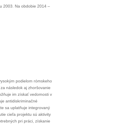
oku 2003. Na obdobie 2014 –
a vysokým podielom rómskeho
 za následok aj zhoršovanie
ožňuje im získať vedomosti v
je antidiskriminačné
te sa uplatňuje integrovaný
e cieľa projektu sú aktivity
rebných pri práci, získanie