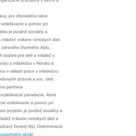
rganizácie pracujúce s deťmi a
ávy, pre obyvateľov obce
ne vzdelávanie a pomoc pri
ektu je posilniť sociálny a
 a mládež vrátane rómskych detí
 zdravého životného štýlu,
h služieb pre deti a mládež v
ráci s mládežou v Nórsku a
ácu v oblasti práce s mládežou.
bových stránok a soc. sietí.
 na partnera
 vzdelávacie zariadenie, ktoré
úrne vzdelávanie a pomoc pri
om projektu je posilniť sociálny a
mládež vrátane rómskych detí a
zdravý životný štýl, Diskriminácia
zusjastrabie.sk/sk/
.