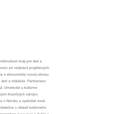
Prešovskom kraji pre deti a
oc pri realizácii projektových
álny a ekonomický rozvoj okresu
 detí a mládeže. Partnerstvo
týl, Umelecké a kultúrne
rných finančných zdrojov.
u v Nórsku a vyskúšať nové
ládežou v oblasti kultúrneho