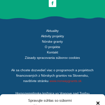
Aktuality
Aktivity projekty
Nórske granty
O projekte
Kontakt
Zásady spracovania súborov cookies
Ak sa chcete dozvedieť viac o programoch a projektoch
financovaných z Nórskych grantov na Slovensku,
navštívte stránku
www.norwaygrants.sk
Hornozemplínska knižnica vo Vranove nad Topľou
M. R. Štefánika 875/200,
Spravujte súhlas so súbormi
Vranov nad Topľou,