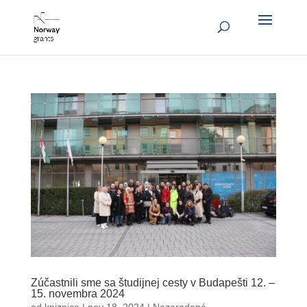
Zúčastnili sme sa študijnej cesty v Budapešti 12. –
15. novembra 2024
od
kniznica
|
nov 18, 2024
|
Nezaradené