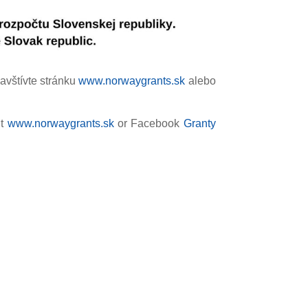
avštívte stránku
www.norwaygrants.sk
alebo
it
www.norwaygrants.sk
or Facebook
Granty