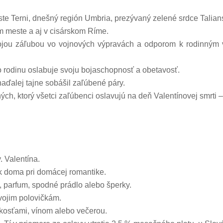
meste Terni, dnešný región Umbria, prezývaný zelené srdce Talian
 meste a aj v cisárskom Ríme.
vojou záľubou vo vojnových výpravách a odporom k rodinným 
o rodinu oslabuje svoju bojaschopnosť a obetavosť.
naďalej tajne sobášil zaľúbené páry.
h, ktorý všetci zaľúbenci oslavujú na deň Valentínovej smrti –
. Valentína.
tok doma pri domácej romantike.
, parfum, spodné prádlo alebo šperky.
vojim polovičkám.
kosťami, vínom alebo večerou.