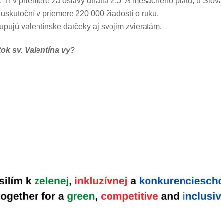
 Tí v priemere za oslavy utratia 2,5 % mesačného platu, u Slová
uskutoční v priemere 220 000 žiadostí o ruku.
pujú valentínske darčeky aj svojim zvieratám.
ok sv. Valentína vy?