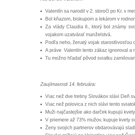
Valentín sa narodil v 2. storočí po Kr. v 
Bol kňazom, biskupom a lekárom v rodnom
Za vlády Claudia II., ktorý bol známy s
vojakom uzatvárať manželstvá.
Podľa neho, ženatý vojak starostlivosťou 
A práve Valentín tento zákaz ignoroval a 
Tu možno hľadať pôvod sviatku zamilovanýc
Zaujímavosti 14. februára:
Viac než dve tretiny Slovákov slávi Deň sv
Viac než polovica z nich slávi tento svia
Muži najčastejšie ako darček kupujú kvety
V priemere až 73% mužov, kupuje kvety s
Ženy svojich partnerov obdarovávajú slad