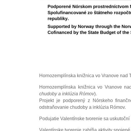
Hornozemplínska knižnica vo Vranove nad To
Hornozemplínska knižnica vo Vranove nad
chudoby a inklúzia Rómov
).
Projekt je podporený z Nórskeho finančn
odstraňovanie chudoby a inklúzia Rómov.
Podujatie Valentínske tvorenie sa uskutoční
Valentínske tvorenie zahŕňa aktivity spojené 