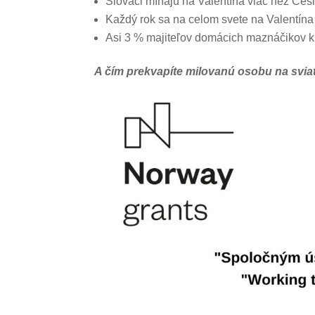
Slováci míňajú na Valentína viac než Česi.
Každý rok sa na celom svete na Valentína 
Asi 3 % majiteľov domácich maznáčikov ku
A čím prekvapíte milovanú osobu na sviat