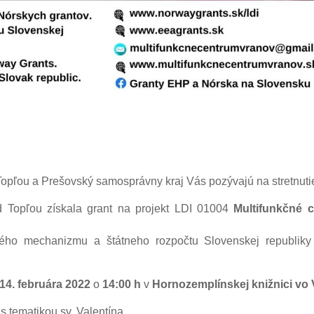
pľou a Prešovský samosprávny kraj Vás pozývajú na stretnutie
 Topľou získala grant na projekt LDI 01004
Multifunkčné 
ého mechanizmu a štátneho rozpočtu Slovenskej republiky
14. februára 2022
o
14:00 h
v
Hornozemplínskej knižnici vo
s tematikou sv. Valentína.