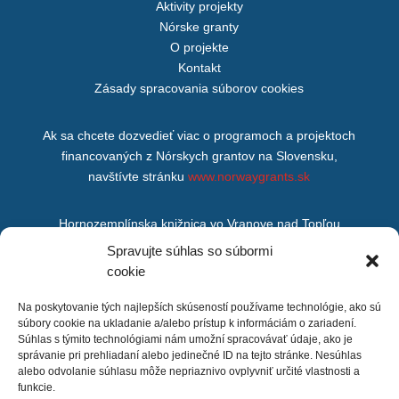
Aktivity projekty
Nórske granty
O projekte
Kontakt
Zásady spracovania súborov cookies
Ak sa chcete dozvedieť viac o programoch a projektoch
financovaných z Nórskych grantov na Slovensku,
navštívte stránku
www.norwaygrants.sk
Hornozemplínska knižnica vo Vranove nad Topľou
M. R. Štefánika 875/200,
Spravujte súhlas so súbormi
Vranov nad Topľou,
cookie
093 01
Na poskytovanie tých najlepších skúseností používame technológie, ako sú
súbory cookie na ukladanie a/alebo prístup k informáciám o zariadení.
Súhlas s týmito technológiami nám umožní spracovávať údaje, ako je
správanie pri prehliadaní alebo jedinečné ID na tejto stránke. Nesúhlas
alebo odvolanie súhlasu môže nepriaznivo ovplyvniť určité vlastnosti a
funkcie.