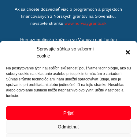
Ak sa chcete dozvedieť viac o programoch a projektoch
financovaných z Nórskych grantov na Slovensku,
navštívte stránku
www.norwaygrants.sk
Hornozemplínska knižnica vo Vranove nad Topľou
M. R. Štefánika 875/200,
Spravujte súhlas so súbormi
Vranov nad Topľou,
cookie
093 01
Na poskytovanie tých najlepších skúseností používame technológie, ako sú
súbory cookie na ukladanie a/alebo prístup k informáciám o zariadení.
Súhlas s týmito technológiami nám umožní spracovávať údaje, ako je
správanie pri prehliadaní alebo jedinečné ID na tejto stránke. Nesúhlas
alebo odvolanie súhlasu môže nepriaznivo ovplyvniť určité vlastnosti a
funkcie.
Prijať
Odmietnuť