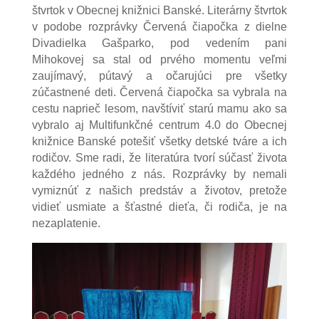
štvrtok v Obecnej knižnici Banské. Literárny štvrtok
v podobe rozprávky Červená čiapočka z dielne
Divadielka Gašparko, pod vedením pani
Mihokovej sa stal od prvého momentu veľmi
zaujímavý, pútavý a očarujúci pre všetky
zúčastnené deti. Červená čiapočka sa vybrala na
cestu naprieč lesom, navštíviť starú mamu ako sa
vybralo aj Multifunkčné centrum 4.0 do Obecnej
knižnice Banské potešiť všetky detské tváre a ich
rodičov. Sme radi, že literatúra tvorí súčasť života
každého jedného z nás. Rozprávky by nemali
vymiznúť z našich predstáv a životov, pretože
vidieť usmiate a šťastné dieťa, či rodiča, je na
nezaplatenie.