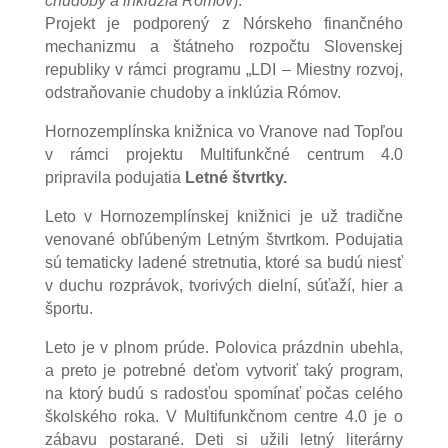
chudoby a inklúzia Rómov
).
Projekt je podporený z Nórskeho finančného
mechanizmu a štátneho rozpočtu Slovenskej
republiky v rámci programu „LDI – Miestny rozvoj,
odstraňovanie chudoby a inklúzia Rómov.
Hornozemplínska knižnica vo Vranove nad Topľou
v rámci projektu Multifunkčné centrum 4.0
pripravila podujatia
Letné štvrtky.
Leto v Hornozemplínskej knižnici je už tradične
venované obľúbeným Letným štvrtkom. Podujatia
sú tematicky ladené stretnutia, ktoré sa budú niesť
v duchu rozprávok, tvorivých dielní, súťaží, hier a
športu.
Leto je v plnom prúde. Polovica prázdnin ubehla,
a preto je potrebné deťom vytvoriť taký program,
na ktorý budú s radosťou spomínať počas celého
školského roka. V Multifunkčnom centre 4.0 je o
zábavu postarané. Deti si užili letný literárny