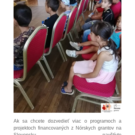
Ak sa chcete dozvedieť viac o programoch a
projektoch financovaných z Nórskych grantov na
Slovensku, navštívte