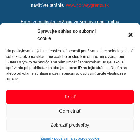
navštívte stránku
www.norwaygrants.sk
Hornozemplínska knižnica vo Vranove nad Topľou
M. R. Štefánika 875/200,
Spravujte súhlas so súbormi
Vranov nad Topľou,
cookie
093 01
Na poskytovanie tých najlepších skúseností používame technológie, ako sú
súbory cookie na ukladanie a/alebo prístup k informáciám o zariadení.
Súhlas s týmito technológiami nám umožní spracovávať údaje, ako je
správanie pri prehliadaní alebo jedinečné ID na tejto stránke. Nesúhlas
alebo odvolanie súhlasu môže nepriaznivo ovplyvniť určité vlastnosti a
funkcie.
Prijať
Odmietnuť
Zobraziť predvoľby
Zásady používania súborov cookie