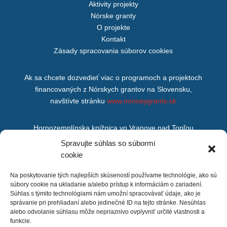
Aktivity projekty
Nórske granty
O projekte
Kontakt
Zásady spracovania súborov cookies
Ak sa chcete dozvedieť viac o programoch a projektoch
financovaných z Nórskych grantov na Slovensku,
navštívte stránku
www.norwaygrants.sk
Hornozemplínska knižnica vo Vranove nad Topľou
M. R. Štefánika 875/200,
Spravujte súhlas so súbormi
Vranov nad Topľou,
cookie
093 01
Na poskytovanie tých najlepších skúseností používame technológie, ako sú
súbory cookie na ukladanie a/alebo prístup k informáciám o zariadení.
Súhlas s týmito technológiami nám umožní spracovávať údaje, ako je
správanie pri prehliadaní alebo jedinečné ID na tejto stránke. Nesúhlas
alebo odvolanie súhlasu môže nepriaznivo ovplyvniť určité vlastnosti a
funkcie.