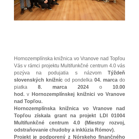
Hornozemplínska knižnica vo Vranove nad Topľou
Vás v rámci projektu Multifunkčné centrum 4.0 vás
pozýva na podujatia s názvom
Týždeň
slovenských knižníc
od pondelka
04. marca
do
piatka
8. marca 2024
o
10.00
hod.
v
Hornozemplínskej knižnici vo Vranove
nad Topľou.
Hornozemplínska knižnica vo Vranove nad
Topľou získala grant na projekt LDI 01004
Multifunkčné centrum 4.0 (Miestny rozvoj,
odstraňovanie chudoby a inklúzia Rómov).
Projekt je podporený z Nórskeho finančného