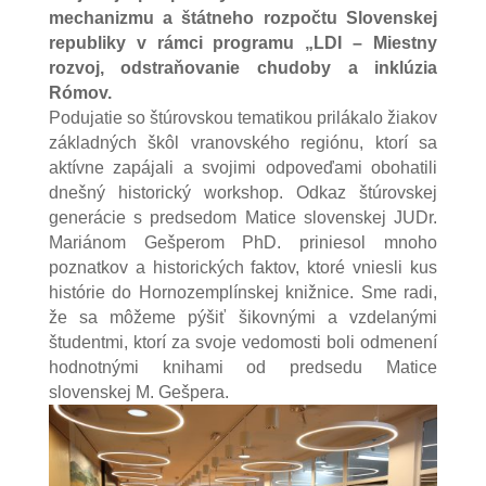
mechanizmu a štátneho rozpočtu Slovenskej
republiky v rámci programu „LDI – Miestny
rozvoj, odstraňovanie chudoby a inklúzia
Rómov.
Podujatie so štúrovskou tematikou prilákalo žiakov
základných škôl vranovského regiónu, ktorí sa
aktívne zapájali a svojimi odpoveďami obohatili
dnešný historický workshop. Odkaz štúrovskej
generácie s predsedom Matice slovenskej JUDr.
Mariánom Gešperom PhD. priniesol mnoho
poznatkov a historických faktov, ktoré vniesli kus
histórie do Hornozemplínskej knižnice. Sme radi,
že sa môžeme pýšiť šikovnými a vzdelanými
študentmi, ktorí za svoje vedomosti boli odmenení
hodnotnými knihami od predsedu Matice
slovenskej M. Gešpera.