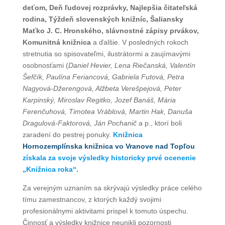
deťom, Deň ľudovej rozprávky, Najlepšia čitateľská
rodina, Týždeň slovenských knižníc, Šaliansky
Maťko J. C. Hronského, slávnostné zápisy prvákov,
Komunitná knižnica
a ďalšie. V posledných rokoch
stretnutia so spisovateľmi, ilustrátormi a zaujímavými
osobnosťami (
Daniel Hevier, Lena Riečanská, Valentín
Šefčík, Paulína Feriancová, Gabriela Futová, Petra
Nagyová-Džerengová, Alžbeta Verešpejová, Peter
Karpinský, Miroslav Regitko, Jozef Banáš, Mária
Ferenčuhová, Timotea Vráblová, Martin Hak, Danuša
Dragulová-Faktorová, Ján Pochanič
a p., ktorí boli
zaradení do pestrej ponuky.
Knižnica
Hornozemplínska knižnica vo Vranove nad Topľou
získala za svoje výsledky historicky prvé ocenenie
„Knižnica roka“.
Za verejným uznaním sa skrývajú výsledky práce celého
tímu zamestnancov, z ktorých každý svojimi
profesionálnymi aktivitami prispel k tomuto úspechu.
Činnosť a výsledky knižnice neunikli pozornosti