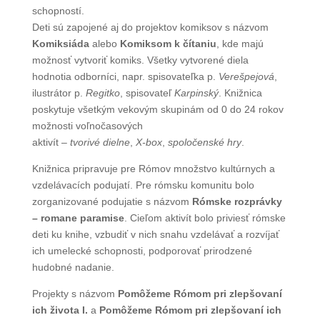
schopností.
Deti sú zapojené aj do projektov komiksov s názvom
Komiksiáda
alebo
Komiksom
k čítaniu
, kde majú
možnosť vytvoriť komiks. Všetky vytvorené diela
hodnotia odborníci, napr. spisovateľka p.
Verešpejová
,
ilustrátor p.
Regitko
, spisovateľ
Karpinský
. Knižnica
poskytuje všetkým vekovým skupinám od 0 do 24 rokov
možnosti voľnočasových
aktivít –
tvorivé dielne
,
X-box
,
spoločenské hry
.
Knižnica pripravuje pre Rómov množstvo kultúrnych a
vzdelávacích podujatí. Pre rómsku komunitu bolo
zorganizované podujatie s názvom
Rómske rozprávky
– romane paramise
. Cieľom aktivít bolo priviesť rómske
deti ku knihe, vzbudiť v nich snahu vzdelávať a rozvíjať
ich umelecké schopnosti, podporovať prirodzené
hudobné nadanie.
Projekty s názvom
Pomôžeme Rómom pri zlepšovaní
ich života I.
a
Pomôžeme Rómom pri zlepšovaní ich