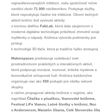
najnavštevovanejších inštitúcií, našu spoločnosť ročne
navštívi okolo
71 000
návštevníkov. Poskytuje služby,
ktoré neposkytujú žiadne iné inštitúcie. Okrem bežných
aktivít knižníc boli vyvinuté aktivity
s tvorivou dielňou
FabLab
, ktorá dala záujemcom o
moderné digitálne technológie príležitosť zhmotniť svoje
myšlienky a nápady. Knižnica vytvorila podmienky pre
prístup
k technológii 3D tlače, ktorá je tradične ťažko dostupná.
Makerspaces
predstavuje vzdelávací svet
prostredníctvom praktických a interaktívnych aktivít,
ktoré podporujú inovácie, tvorivosť, kritické myslenie a
komunikačné schopnosti ľudí. Knižnica každoročne
organizuje viac ako
550
podujatí pre všetky vekové
skupiny
s cieľom propagovať aktivity knižnice v regióne, ako
napríklad
Čítačka s písačkou, Vranovské knižnice,
Festival LiFe Vranov, Letné štvrtky v knižnici, Noc
s Andersenom, Maratón čítania, Celé Slovensko číta