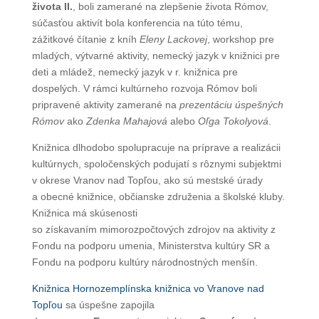
života II.
, boli zamerané na zlepšenie života Rómov,
súčasťou aktivít bola konferencia na túto tému,
zážitkové čítanie z kníh
Eleny Lackovej
, workshop pre
mladých, výtvarné aktivity, nemecký jazyk v knižnici pre
deti a mládež, nemecký jazyk v r. knižnica pre
dospelých. V rámci kultúrneho rozvoja Rómov boli
pripravené aktivity zamerané na
prezentáciu úspešných
Rómov
ako
Zdenka Mahajová
alebo
Oľga Tokolyová
.
Knižnica dlhodobo spolupracuje na príprave a realizácii
kultúrnych, spoločenských podujatí s rôznymi subjektmi
v okrese Vranov nad Topľou, ako sú mestské úrady
a obecné knižnice, občianske združenia a školské kluby.
Knižnica má skúsenosti
so získavaním mimorozpočtových zdrojov na aktivity z
Fondu na podporu umenia, Ministerstva kultúry SR a
Fondu na podporu kultúry národnostných menšín.
Knižnica Hornozemplínska knižnica vo Vranove nad
Topľou
sa úspešne zapojila