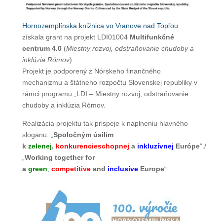
Hornozemplínska knižnica vo Vranove nad Topľou
získala grant na projekt LDI01004
Multifunkčné
centrum 4.0
(
Miestny rozvoj, odstraňovanie chudoby a
inklúzia Rómov
).
Projekt je podporený z Nórskeho finančného
mechanizmu a štátneho rozpočtu Slovenskej republiky v
rámci programu „LDI – Miestny rozvoj, odstraňovanie
chudoby a inklúzia Rómov.
Realizácia projektu tak prispeje k naplneniu hlavného
sloganu: „
Spoločným úsilím
k
zelenej
,
konkurencieschopnej
a
inkluzívnej
Európe
“./
„
Working together for
a
green
,
competitive
and
inclusive
Europe
“.