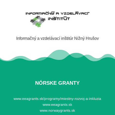
Informačný a vzdelávací inštitúr Nižný Hrušov
NÓRSKE GRANTY
www.eeagrants.sk/programy/miestny-rozvoj-a-inkluzia
www.eeagrants.sk
www.norwaygrants.sk