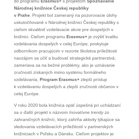
do programu
Erasmus+
s projektom
Spoznávanie
Národnej knižnice Českej republiky
v Prahe
. Projekt bol zameraný na pozorovacie úlohy
uskutočňované v Národnej knižnici Českej republiky s
cieľom skvalitniť vzdelávacie akcie pre dospelých v
knižnici. Cieľom programu
Erasmus+
je zvýšiť kvalitu
vzdelávania dospelých v celej Európe; poskytuje
odborníkom pracujúcim v rezorte školstva príležitosti
navzájom sa učiť a budovať strategické partnerstvá;
zameriava sa na bežné problémy, ako je uznávanie
zručností získaných mimo systému formálneho
vzdelávania;
Program Erasmus+
zlepší prístup
k vzdelávaniu dospelých a zlepší zručnosti občanov v
celej Európe.
V roku 2020 bola knižnica opäť úspešná pri uchádzaní
sa o ďalší projekt s názvom
Inovatívne trendy zo
zahraničných knižníc
, ktorý zahŕňa aktivity týkajúce sa
sledovania vzdelávacích príležitostí v partnerských
knižniciach v Poľsku a Dánsku. Cieľom projektov je: