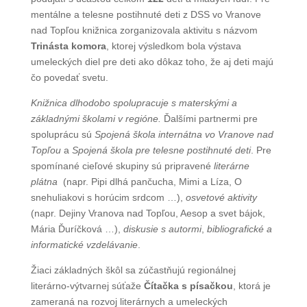
mentálne a telesne postihnuté deti z DSS vo Vranove
nad Topľou knižnica zorganizovala aktivitu s názvom
Trinásta komora
, ktorej výsledkom bola výstava
umeleckých diel pre deti ako dôkaz toho, že aj deti majú
čo povedať svetu.
Knižnica dlhodobo spolupracuje s materskými a
základnými školami v regióne.
Ďalšími partnermi pre
spoluprácu sú
Spojená škola internátna vo Vranove nad
Topľou
a
Spojená škola pre telesne postihnuté deti
. Pre
spomínané cieľové skupiny sú pripravené
literárne
plátna
(napr. Pipi dlhá pančucha, Mimi a Líza, O
snehuliakovi s horúcim srdcom …),
osvetové aktivity
(napr. Dejiny Vranova nad Topľou, Aesop a svet bájok,
Mária Ďuríčková …),
diskusie s autormi
,
bibliografické a
informatické vzdelávanie
.
Žiaci základných škôl sa zúčastňujú regionálnej
literárno-výtvarnej súťaže
Čítačka
s písačkou
, ktorá je
zameraná na rozvoj literárnych a umeleckých