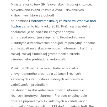
Ministerstva kultúry SR, Slovenskej národnej knižnice,
Slovenského zväzu knižníc a Zväzu slovenských
knihovníkov, ktoré sa dohodli
na nominácii
Hornozemplínskej knižnice vo Vranove nad
Topľou
za tento titul v roku 2018. Knižnica pravidelne
spolupracuje so sociálne znevýhodnenými
a marginalizovanými skupinami. Prostredníctvom
kultúrnych a vzdelávacích podujatí im poskytuje priestor
a príležitostí na získavanie nových informácií, kultúrny
rozvoj, rozvoj čitateľskej gramotnosti a šírenie
všeobecného prehľadu a vedomostí.
V roku 2020 sa deti a mladí ľudia zo sociálne
znevýhodneného prostredia zúčastnili rôznych
zážitkových čítaní, čítania ľudových rozprávok a
vzdelávacích prednášok,
na ktorých sa dozvedeli veľa nových informácií o
rôznych literárnych žánroch. Pre tieto skupiny bolo
doteraz pripravených
12
kultúrnych a vzdelávacích
podujatí s účasťou celkom
122
detí a mladých ľudí. Pre