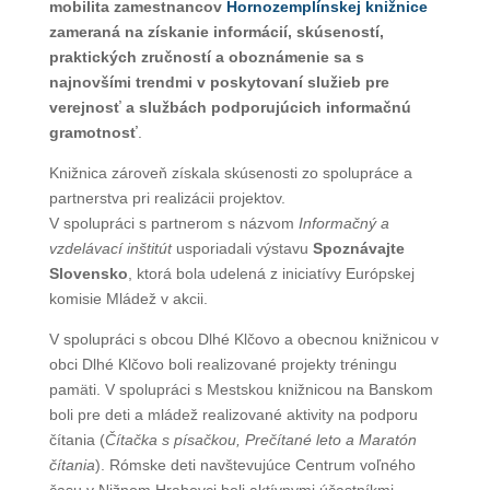
mobilita zamestnancov
Hornozemplínskej knižnice
zameraná na získanie informácií, skúseností,
praktických zručností a oboznámenie sa s
najnovšími trendmi v poskytovaní služieb pre
verejnosť a službách podporujúcich informačnú
gramotnosť
.
Knižnica zároveň získala skúsenosti zo spolupráce a
partnerstva pri realizácii projektov.
V spolupráci s partnerom s názvom
Informačný a
vzdelávací inštitút
usporiadali výstavu
Spoznávajte
Slovensko
, ktorá bola udelená z iniciatívy Európskej
komisie Mládež v akcii.
V spolupráci s obcou Dlhé Klčovo a obecnou knižnicou v
obci Dlhé Klčovo boli realizované projekty tréningu
pamäti. V spolupráci s Mestskou knižnicou na Banskom
boli pre deti a mládež realizované aktivity na podporu
čítania (
Čítačka s písačkou, Prečítané leto
a Maratón
čítania
). Rómske deti navštevujúce Centrum voľného