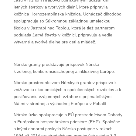
času v Nižnom Hrabovci boli aktívnymi účastníkmi
letných štvrtkov a tvorivých dielní, ktoré pripravila
knižnica Hornozemplínska knižnica. Uchádzač dlhodobo
spolupracuje so Súkromnou základnou umeleckou
školou v Jastrabí nad Topľou, ktorá je tiež partnerom
podujatia
Letné štvrtky
v knižnici, pripravuje a vedie
výtvarné a tvorivé dielne pre deti a mládež.
Nórske granty predstavujú príspevok Nórska
k zelenej, konkurencieschopnej a inkluzívnej Európe.
Nórsko prostredníctvom Nórskych grantov prispieva k
znižovaniu ekonomických a spoločenských rozdielov a k
posilňovaniu vzájomných vzťahov s prijímateľskými
štátmi v strednej a východnej Európe a v Pobaltí.
Nórsko úzko spolupracuje s EÚ prostredníctvom Dohody
o Európskom hospodárskom priestore (EHP). Spoločne
s inými donormi poskytlo Nórsko postupne v rokoch
1994 až 2014 prostredníctvom grantových schém 3,3