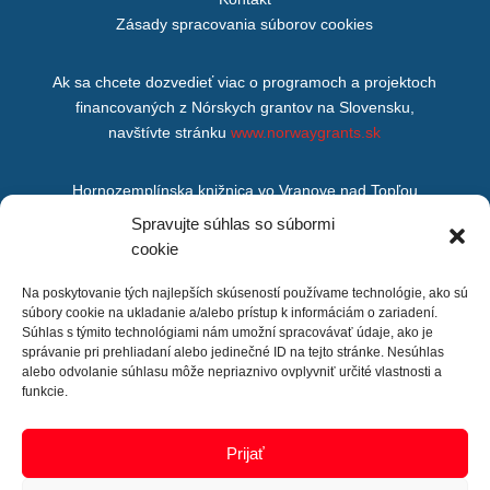
Zásady spracovania súborov cookies
Ak sa chcete dozvedieť viac o programoch a projektoch
financovaných z Nórskych grantov na Slovensku,
navštívte stránku
www.norwaygrants.sk
Hornozemplínska knižnica vo Vranove nad Topľou
M. R. Štefánika 875/200,
Spravujte súhlas so súbormi
Vranov nad Topľou,
cookie
093 01
Na poskytovanie tých najlepších skúseností používame technológie, ako sú
súbory cookie na ukladanie a/alebo prístup k informáciám o zariadení.
Súhlas s týmito technológiami nám umožní spracovávať údaje, ako je
správanie pri prehliadaní alebo jedinečné ID na tejto stránke. Nesúhlas
alebo odvolanie súhlasu môže nepriaznivo ovplyvniť určité vlastnosti a
funkcie.
Prijať