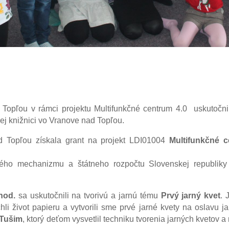
Topľou v rámci projektu Multifunkčné centrum 4.0 uskutočnil
j knižnici vo Vranove nad Topľou.
d Topľou získala grant na projekt LDI01004
Multifunkčné 
ého mechanizmu a štátneho rozpočtu Slovenskej republiky
hod.
sa uskutočnili na tvorivú a jarnú tému
Prvý jarný kvet
. 
i život papieru a vytvorili sme prvé jarné kvety na oslavu jar
 Tušim
, ktorý deťom vysvetlil techniku tvorenia jarných kvetov a