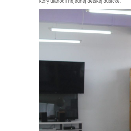
ktorý ulahodil nejednej detskej dušičke.