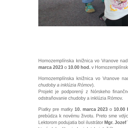
Hornozemplínska knižnica vo Vranove nad 
marca 2023
o
10.00 hod.
v Hornozemplínske
Hornozemplínska knižnica vo Vranove na
chudoby a inklúzia Rómov
).
Projekt je podporený z Nórskeho finančn
odstraňovanie chudoby a inklúzia Rómov.
Piatky pre matky
10. marca 2023
o
10.00 
prebúdza k novému životu. Preto sme vdýchl
Lektorom podujatia bol ilustrátor
Mgr. Jozef